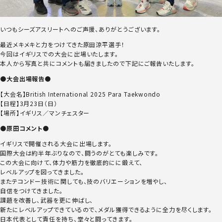
いつもシーズアスリートへのご声援、ありがとうございます。
最近メキメキと力をつけてきた原田涼平選手！
今回はイギリスでの大会に出場いたします。
本人から写真と共にコメントも届きましたので下記にご報告いたします。
●大会出場報告●
【大会名】British International 2025 Para Taekwondo
【日程】3月23日（日）
【場所】イギリス／マンチェスター
●原田コメント●
イギリスで開催される大会に出場します。
国際大会は約半年ぶりなので、闘うのがとても楽しみです。
この大会に向けて、体力や筋力を徹底的にに鍛えて、
レベルアップを図ってきました。
またテコンドー技術に関しても、技のバリエーションを増やし、
自信をつけてきました。
課題を改善し、武器を更に伸ばし、
新たにレベルアップできているので、メダル獲得できるように全力を尽くします。
日本代表として責任を持ち、堂々と闘ってきます。