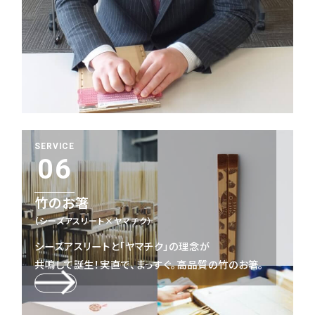
SERVICE
06
竹のお箸
（シーズアスリート×ヤマチク）
シーズアスリートと「ヤマチク」の理念が
共鳴して誕生！
実直で、まっすぐ。高品質の竹のお箸。