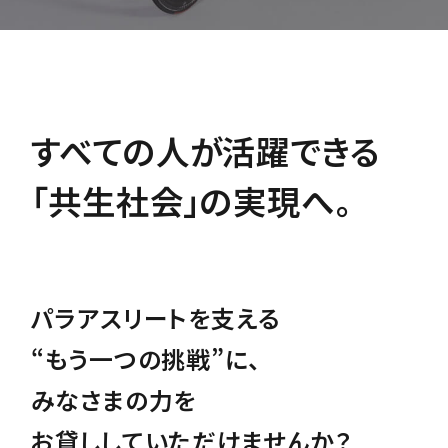
すべての人が活躍できる
シーズアスリート
「共生社会」の実現へ。
会員入会のお願い
パラアスリートを支える
SEEDS ATHLETE
CALL FOR MEMBERSHIP SUPPORT
“もう一つの挑戦”に、
みなさまの力を
法人会員
お貸ししていただけませんか？