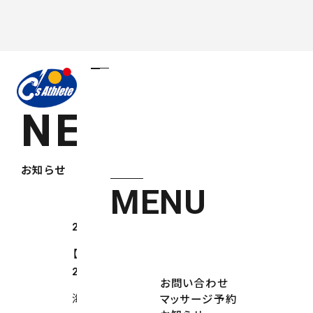
C’s Athlet
とパラアスリートの未来。
シーズアスリートがつなぐ、
NEWS
お知らせ
MENU
2026.08.07
【夏季休業のお知らせ】
2026.07.30
お問い合わせ
海外3連戦結果報告／辻村琢光選手（パラ
マッサージ予約