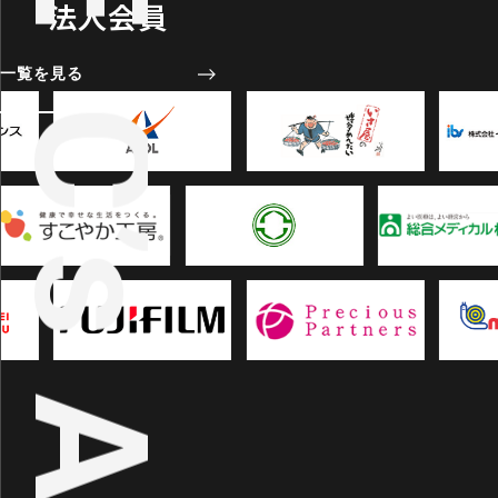
C’s ATHLETE
法人会員
一覧を見る