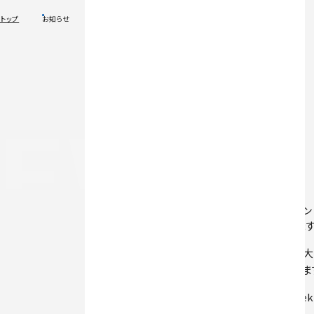
トップ
お知らせ
EWS
2026.06.01
お知らせ
【大会出場報告】原田涼平選手／パラテコン
いつも温かいご声援ありがとうございま
イタリアへ出発する原田涼平選手より、大
下記に意気込みを掲載させていただきま
【大会名】Roma 2026 World Para Taek
【日程】6月4日（木）