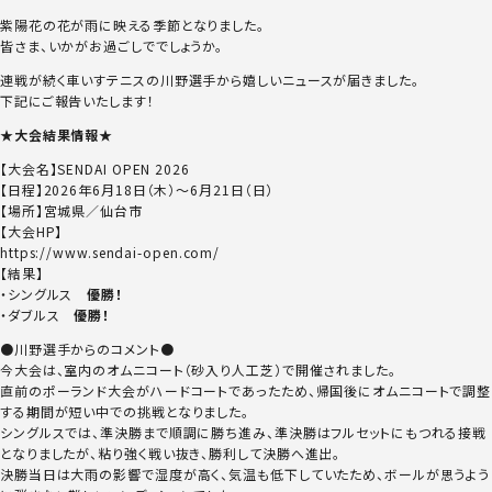
紫陽花の花が雨に映える季節となりました。
皆さま、いかがお過ごしででしょうか。
連戦が続く車いすテニスの川野選手から嬉しいニュースが届きました。
下記にご報告いたします！
★大会結果情報★
【大会名】SENDAI OPEN 2026
【日程】2026年6月18日（木）～6月21日（日）
【場所】宮城県／仙台市
【大会HP】
https://www.sendai-open.com/
【結果】
・シングルス
優勝！
・ダブルス
優勝！
●川野選手からのコメント●
今大会は、室内のオムニコート（砂入り人工芝）で開催されました。
直前のポーランド大会がハードコートであったため、帰国後にオムニコートで調整
する期間が短い中での挑戦となりました。
シングルスでは、準決勝まで順調に勝ち進み、準決勝はフルセットにもつれる接戦
となりましたが、粘り強く戦い抜き、勝利して決勝へ進出。
決勝当日は大雨の影響で湿度が高く、気温も低下していたため、ボールが思うよう