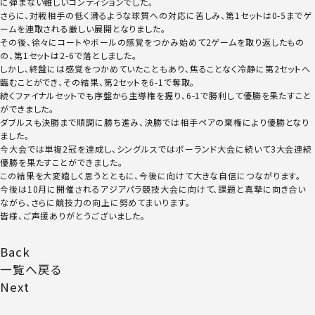
に弾まない難しいコンディションでした。
さらに、対戦相手の低く滑るような球質への対応に苦しみ、第1セットは0-5までゲ
ームを連取される厳しい展開となりました。
その後、徐々にコートやボールの感覚をつかみ始めて2ゲームを取り返したもの
の、第1セットは2-6で落としました。
しかし、終盤には感覚をつかめていたこともあり、焦ることなく冷静に第2セットへ
臨むことができ、その結果、第2セットを6-1で奪取。
続くファイナルセットでも序盤から主導権を握り、6-1で勝利して優勝を果たすこと
ができました。
ダブルスも決勝まで順調に勝ち進み、決勝では相手ペアの棄権により優勝となり
ました。
今大会では単複2冠を達成し、シングルスではポーランド大会に続いて3大会連続
優勝を果たすことができました。
この結果を大変嬉しく思うとともに、今後に向けて大きな自信につながります。
今後は10月に開催されるアジアパラ競技大会に向けて、課題と真摯に向き合い
ながら、さらに競技力の向上に努めてまいります。
皆様、ご声援ありがとうございました。
Back
一覧へ戻る
Next