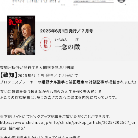
致知出版社が発行する人間学を学ぶ月刊誌
【致知】
2025年6月1日 発行／ 7 月号にて
プロテニスプレーヤーの
姫野ナル選手
と
浦田理恵
の
対談記事
が掲載されました！
互いに難病を乗り越えながらも自らの人生を強く歩み続ける
ふたりの対談記事は、多くの皆さまの心に留まる内容になっています。
※下記サイトにてピックアップ記事をご覧いただくことができます。
https://www.chichi.co.jp/info/chichi/pickup_article/2025/202507_ur
ata_himeno/
※全内容を読まれたい！と思ってくださった皆様、